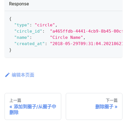
Response
{
"type"
:
"circle"
,
"circle_id"
:
"a465ffdb-4441-4cb9-8b45-00cf7
"name"
:
"Circle Name"
,
"created_at"
:
"2018-05-29T09:31:04.202186212
}
编辑本页面
上一篇
下一篇
添加到圈子/从圈子中
删除圈子
删除