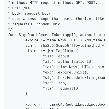
* method: HTTP request method: GET, POST, ...
* url: /me
* body：request body
* scp: access scope that use authorize, like "
* requestID: random uuid
*/
func SignOauthAccessToken(appID, authorization
	expire := time.Now().UTC().Add(time.H
	sum := sha256.Sum256([]byte(method + u
	claims := jwt.MapClaims{
		"iss": appID,
		"aid": authorizationID,
		"iat": time.Now().UTC().Unix()
		"exp": expire.Unix(),
		"sig": hex.EncodeToString(sum[
		"scp": scp,
		"jti": requestID,
	}
	kb, err := base64.RawURLEncoding.Deco