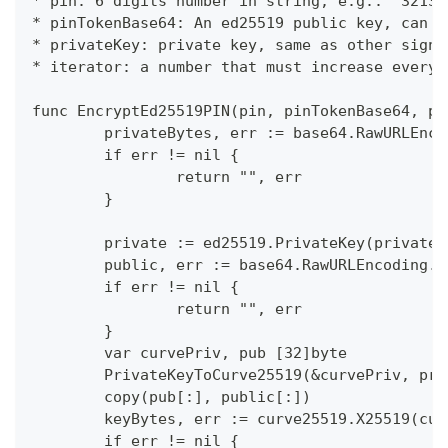
* pin: 6 digits number in string, e.g.: '32132
* pinTokenBase64: An ed25519 public key, can b
* privateKey: private key, same as other signa
* iterator: a number that must increase every 
func EncryptEd25519PIN(pin, pinTokenBase64, pr
	privateBytes, err := base64.RawURLEnc
	if err != nil {
		return "", err
	}
	private := ed25519.PrivateKey(privateB
	public, err := base64.RawURLEncoding.
	if err != nil {
		return "", err
	}
	var curvePriv, pub [32]byte
	PrivateKeyToCurve25519(&curvePriv, pri
	copy(pub[:], public[:])
	keyBytes, err := curve25519.X25519(cu
	if err != nil {