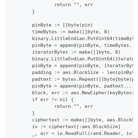
		return "", err
	}
	pinByte := []byte(pin)
	timeBytes := make([]byte, 8)
	binary.LittleEndian.PutUint64(timeByt
	pinByte = append(pinByte, timeBytes...
	iteratorBytes := make([]byte, 8)
	binary.LittleEndian.PutUint64(iterato
	pinByte = append(pinByte, iteratorByte
	padding := aes.BlockSize - len(pinByt
	padtext := bytes.Repeat([]byte{byte(p
	pinByte = append(pinByte, padtext...)
	block, err := aes.NewCipher(keyBytes[:
	if err != nil {
		return "", err
	}
	ciphertext := make([]byte, aes.BlockS
	iv := ciphertext[:aes.BlockSize]
	_, err = io.ReadFull(rand.Reader, iv)