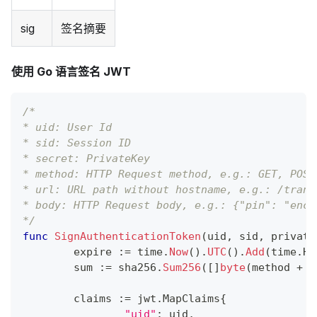
sig
签名摘要
使用 Go 语言签名 JWT
/*
* uid: User Id
* sid: Session ID
* secret: PrivateKey
* method: HTTP Request method, e.g.: GET, POST
* url: URL path without hostname, e.g.: /trans
* body: HTTP Request body, e.g.: {"pin": "encr
*/
func
SignAuthenticationToken
(
uid
,
 sid
,
 private
	expire 
:=
 time
.
Now
(
)
.
UTC
(
)
.
Add
(
time
.
Ho
	sum 
:=
 sha256
.
Sum256
(
[
]
byte
(
method 
+
 u
	claims 
:=
 jwt
.
MapClaims
{
"uid"
:
 uid
,