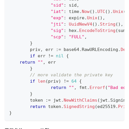
"sid"
:
 sid
,
"iat"
:
 time
.
Now
(
)
.
UTC
(
)
.
Unix
(
)
"exp"
:
 expire
.
Unix
(
)
,
"jti"
:
UuidNewV4
(
)
.
String
(
)
,
"sig"
:
 hex
.
EncodeToString
(
sum
[
"scp"
:
"FULL"
,
}
	priv
,
 err 
:=
 base64
.
RawURLEncoding
.
Dec
if
 err 
!=
nil
{
return
""
,
 err
}
// more validate the private key
if
len
(
priv
)
!=
64
{
return
""
,
 fmt
.
Errorf
(
"Bad ed2
}
	token 
:=
 jwt
.
NewWithClaims
(
jwt
.
Signing
return
 token
.
SignedString
(
ed25519
.
Priv
}